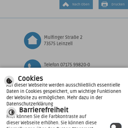
Nach Oben
Drucken
Mulfinger Straße 2
73575 Leinzell
Telefon 07175 99820-0
Telefax 07175 99820-10
Cookies
Auf dieser Webseite werden ausschließlich essentielle
Daten in Cookies gespeichert, um wichtige Funktionen
Zu den aktuellen
der Website zu ermöglichen. Mehr dazu in der
Öffnungszeiten
Datenschutzerklärung
Barrierefreiheit
E-MAIL SCHREIBEN
Hier können Sie die Farbkontraste auf
dieser Webseite erhöhen. Sie können diese
|
|
Impressum
Inhalt