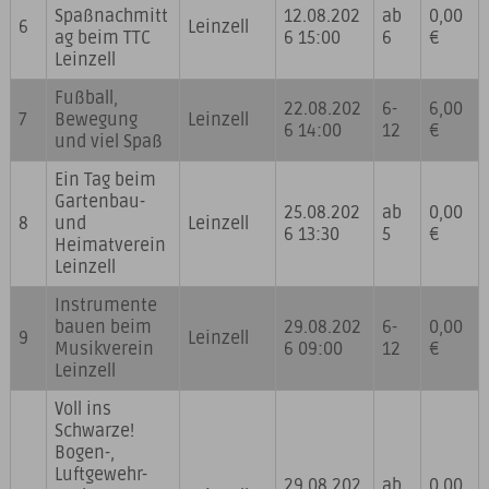
Spaßnachmitt
12.08.202
ab
0,00
6
Leinzell
ag beim TTC
6 15:00
6
€
Leinzell
Fußball,
22.08.202
6-
6,00
7
Bewegung
Leinzell
6 14:00
12
€
und viel Spaß
Ein Tag beim
Gartenbau-
25.08.202
ab
0,00
8
und
Leinzell
6 13:30
5
€
Heimatverein
Leinzell
Instrumente
bauen beim
29.08.202
6-
0,00
9
Leinzell
Musikverein
6 09:00
12
€
Leinzell
Voll ins
Schwarze!
Bogen-,
Luftgewehr-
29.08.202
ab
0,00