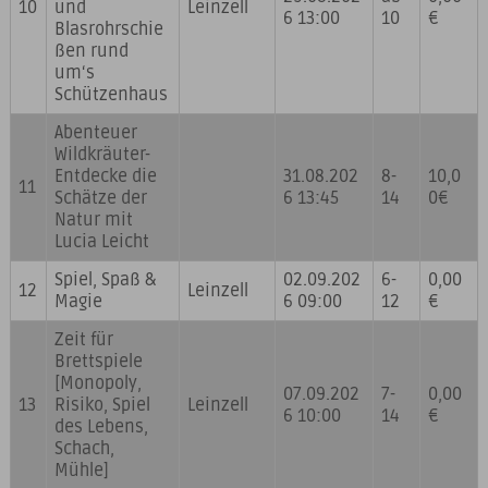
10
und
Leinzell
6 13:00
10
€
Blasrohrschie
ßen rund
um‘s
Schützenhaus
Abenteuer
Wildkräuter-
Entdecke die
31.08.202
8-
10,0
11
Schätze der
6 13:45
14
0€
Natur mit
Lucia Leicht
Spiel, Spaß &
02.09.202
6-
0,00
12
Leinzell
Magie
6 09:00
12
€
Zeit für
Brettspiele
[Monopoly,
07.09.202
7-
0,00
13
Risiko, Spiel
Leinzell
6 10:00
14
€
des Lebens,
Schach,
Mühle]