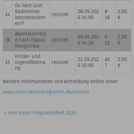
Du hast Lust
Badminton
08.09.202
8-
0,00
14
Leinzell
kennenzulern
6 14:00
18
€
en?!
Abenteuerreis
09.09.202
6-
2,00
16
e nach Papua
Leinzell
6 14:30
13
€
Neuguinea
Kinder- und
12.09.202
ab
0,00
15
Jugendflohma
Leinzell
6 10:00
7
€
rkt
Weitere Informationen und Anmeldung online unter:
www.unser-ferienprogramm.de/leinzell
Hier unser Programmheft 2026.