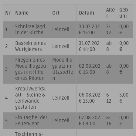
Alte
Geb
Nr
Name
Ort
Datum
r
ühr
Schnitzeljagd
30.07.202
7-
0,00
1
Leinzell
in der Kirche
6 15:00
12
€
Basteln eines
31.07.202
ab
0,00
2
Leinzell
Wurfgleiters
6 14:00
8
€
Fliegen eines
Modellflu
Modellflugzeu
gplatz in
02.08.202
ab
0,00
3
ges mit Hilfe
Utzstette
6 16:00
8
€
eines Piloten
n
Kreativwerkst
att – Steine &
06.08.202
6-
5,00
4
Leinzell
Leinwände
6 13:00
12
€
gestalten
Ein Tag bei der
07.08.202
6-
0,00
5
Leinzell
Feuerwehr
6 09:00
16
€
Tischtennis-