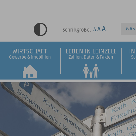
Schriftgröße:
WIRTSCHAFT
LEBEN IN LEINZELL
I
Gewerbe & Imobillien
Zahlen, Daten & Fakten
So