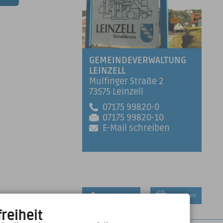
GEMEINDEVERWALTUNG
LEINZELL
Mulfinger Straße 2
73575 Leinzell
07175 99820-0
07175 99820-10
E-Mail schreiben
Nach Oben
Drucken
reiheit