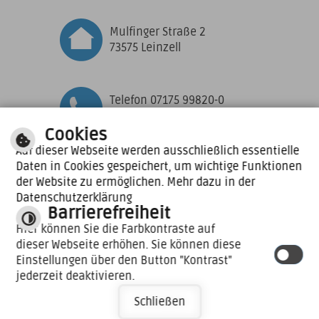
Mulfinger Straße 2
73575 Leinzell
Telefon 07175 99820-0
Telefax 07175 99820-10
Cookies
Auf dieser Webseite werden ausschließlich essentielle
Daten in Cookies gespeichert, um wichtige Funktionen
Zu den aktuellen
der Website zu ermöglichen. Mehr dazu in der
Öffnungszeiten
Datenschutzerklärung
Barrierefreiheit
E-MAIL SCHREIBEN
Hier können Sie die Farbkontraste auf
dieser Webseite erhöhen. Sie können diese
|
|
Impressum
Inhalt
|
|
Datenschutzerklärung
Hilfe
Einstellungen über den Button "Kontrast"
Barrierefreiheit
jederzeit deaktivieren.
Schließen