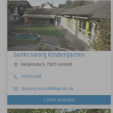
2 Ergebnisse gefunden
Sankt Georg Kindergarten
Bergstraße 5, 73575 Leinzell
07175 6108
StGeorg.Leinzell@kiga.drs.de
+ Mehr anzeigen