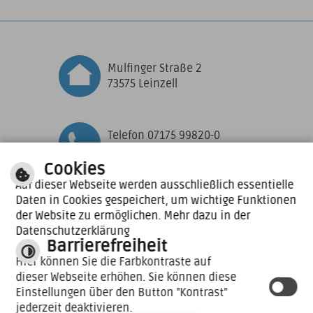
Mulfinger Straße 2
73575 Leinzell
Telefon 07175 99820-0
Telefax 07175 99820-10
Cookies
Auf dieser Webseite werden ausschließlich essentielle
Daten in Cookies gespeichert, um wichtige Funktionen
Zu den aktuellen
der Website zu ermöglichen. Mehr dazu in der
Öffnungszeiten
Datenschutzerklärung
Barrierefreiheit
E-MAIL SCHREIBEN
Hier können Sie die Farbkontraste auf
dieser Webseite erhöhen. Sie können diese
|
|
Impressum
Inhalt
|
|
Einstellungen über den Button "Kontrast"
Datenschutzerklärung
Hilfe
Barrierefreiheit
jederzeit deaktivieren.