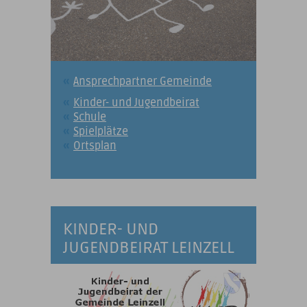
Ansprechpartner Gemeinde
Kinder- und Jugendbeirat
Schule
Spielplätze
Ortsplan
KINDER- UND
JUGENDBEIRAT LEINZELL