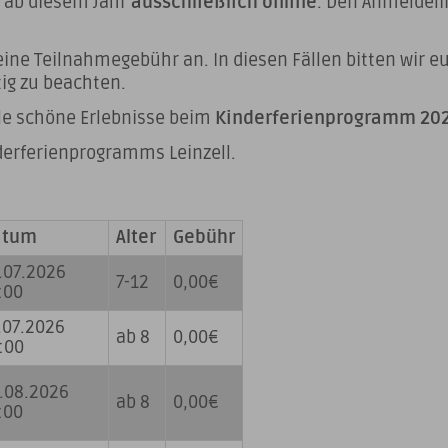
t ab diesem Jahr
ausschließlich online
. Den Anmeldeli
eine Teilnahmegebühr an. In diesen Fällen bitten wir e
ig zu beachten.
ele schöne Erlebnisse beim
Kinderferienprogramm 20
derferienprogramms Leinzell.
atum
Alter
Gebühr
.07.2026
7-12
0,00€
:00
.07.2026
ab 8
0,00€
:00
.08.2026
ab 8
0,00€
:00