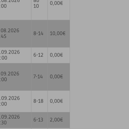
.08.2026
ab
0,00€
:00
10
.08.2026
8-14
10,00€
:45
.09.2026
6-12
0,00€
:00
.09.2026
7-14
0,00€
:00
.09.2026
8-18
0,00€
:00
.09.2026
6-13
2,00€
:30