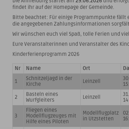
Die Anmeldung startet am
29.06.2026
und erfolg
findet ihr auf der Homepage der Gemeinde.
Bitte beachtet: Für einige Programmpunkte fällt 
die angegebenen Zahlungsinformationen sorgfält
Wir wünschen euch viel Spaß, tolle Ferien und vi
Eure Veranstalterinnen und Veranstalter des Kin
Kinderferienprogramm 2026
Nr
Name
Ort
D
Schnitzeljagd in der
30
1
Leinzell
Kirche
15
Basteln eines
31
2
Leinzell
Wurfgleiters
14
Fliegen eines
Modellflugplatz
02
3
Modellflugzeuges mit
in Utzstetten
16
Hilfe eines Piloten