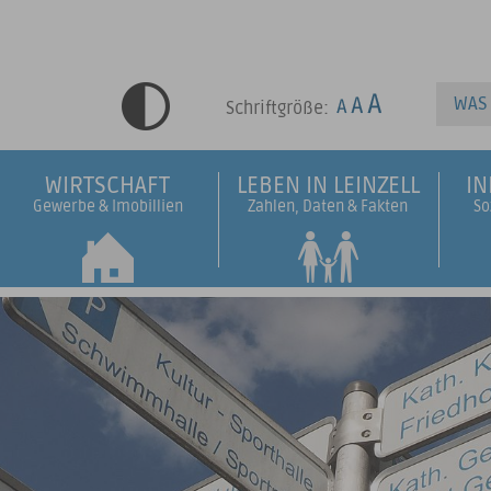
Schriftgröße:
WIRTSCHAFT
LEBEN IN LEINZELL
I
Gewerbe & Imobillien
Zahlen, Daten & Fakten
So