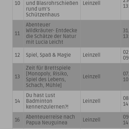
29
10
und Blasrohrschießen
Leinzell
13
rund um‘s
Schützenhaus
Abenteuer
Wildkräuter- Entdecke
31
11
die Schätze der Natur
13
mit Lucia Leicht
02
12
Spiel, Spaß & Magie
Leinzell
09
Zeit für Brettspiele
[Monopoly, Risiko,
07
13
Leinzell
Spiel des Lebens,
10
Schach, Mühle]
Du hast Lust
08
14
Badminton
Leinzell
14
kennenzulernen?!
Abenteuerreise nach
09
16
Leinzell
Papua Neuguinea
14