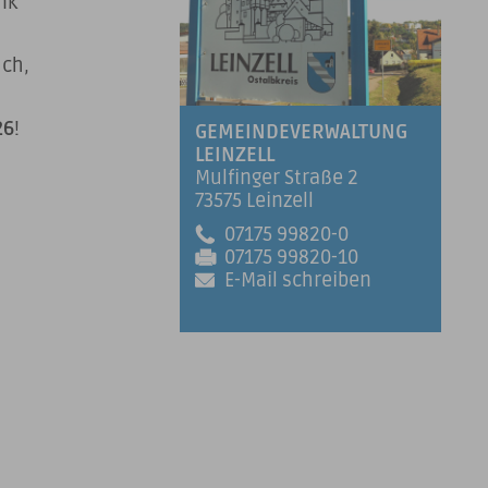
nk
uch,
26
!
GEMEINDEVERWALTUNG
LEINZELL
Mulfinger Straße 2
73575 Leinzell
07175 99820-0
07175 99820-10
E-Mail schreiben