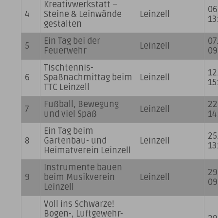
Kreativwerkstatt –
06
4
Steine & Leinwände
Leinzell
13
gestalten
Ein Tag bei der
07
5
Leinzell
Feuerwehr
09
Tischtennis-
12
6
Spaßnachmittag beim
Leinzell
15
TTC Leinzell
Fußball, Bewegung
22
7
Leinzell
und viel Spaß
14
Ein Tag beim
25
8
Gartenbau- und
Leinzell
13
Heimatverein Leinzell
Instrumente bauen
29
9
beim Musikverein
Leinzell
09
Leinzell
Voll ins Schwarze!
Bogen-, Luftgewehr-