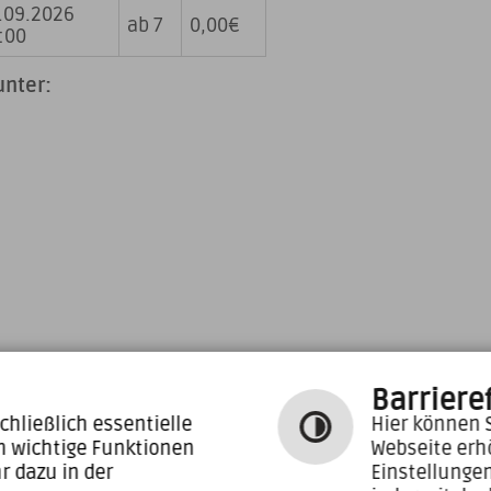
.09.2026
ab 7
0,00€
:00
unter:
Barrieref
chließlich essentielle
Hier können S
m wichtige Funktionen
Webseite erh
r dazu in der
Einstellunge
fon 07175 99820-0
Zu den aktuellen