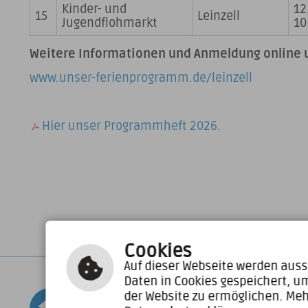
Kinder- und
12
15
Leinzell
Jugendflohmarkt
10
Weitere Informationen und Anmeldung online 
www.unser-ferienprogramm.de/leinzell
Hier unser Programmheft 2026.
Cookies
Auf dieser Webseite werden auss
Daten in Cookies gespeichert, u
der Website zu ermöglichen. Meh
Mulfinger Straße 2
Tele