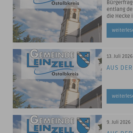
Bürgerfrag
entlang de
die Hecke 
Unfallgef
des Vorsit
weiterle
13. Juli 2026
AUS DER
weiterle
9. Juli 2026