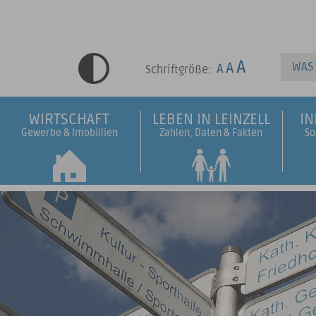
Schriftgröße:
WIRTSCHAFT
LEBEN IN LEINZELL
I
Gewerbe & Imobillien
Zahlen, Daten & Fakten
So