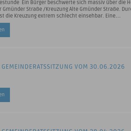
estunde Ein Bürger beschwerte sich massiv über die 
r Gmünder Straße /Kreuzung Alte Gmünder Straße. Dur
ist die Kreuzung extrem schlecht einsehbar. Eine
ahr besteht. Anfragen des Gemeinderats Bekanntgabe
zenden Zusage ELR -Fördermittel
sen
 GEMEINDERATSSITZUNG VOM 30.06.2026
sen