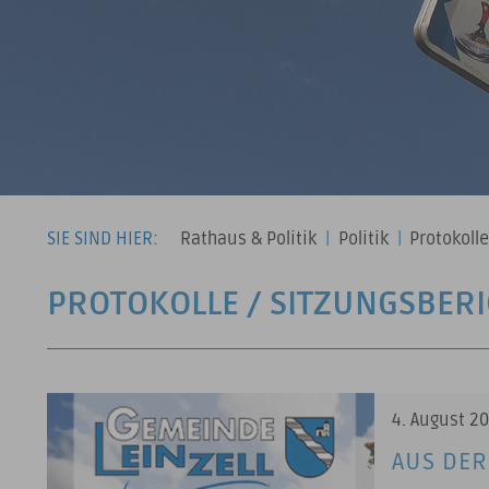
SIE SIND HIER:
Rathaus & Politik
|
Politik
|
Protokoll
PROTOKOLLE / SITZUNGSBER
20 Ergebnisse gefunden
4. August 2
AUS DER