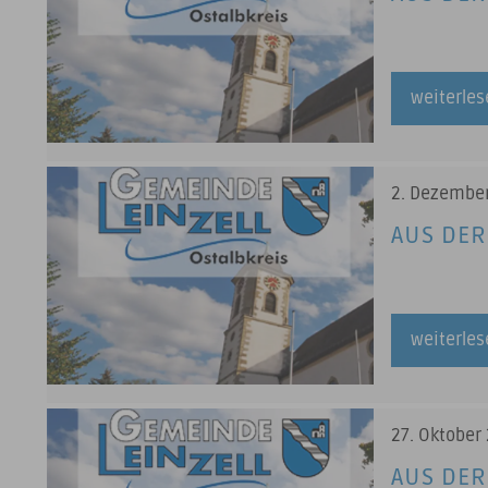
weiterle
2. Dezembe
AUS DER
weiterle
27. Oktober
AUS DER