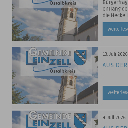
Bürgerfrag
entlang de
die Hecke 
Unfallgef
des Vorsit
weiterle
13. Juli 2026
AUS DER
weiterle
9. Juli 2026