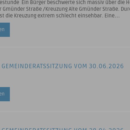
estunde Ein Bürger beschwerte sich massiv über die 
r Gmünder Straße /Kreuzung Alte Gmünder Straße. Dur
ist die Kreuzung extrem schlecht einsehbar. Eine
ahr besteht. Anfragen des Gemeinderats Bekanntgabe
zenden Zusage ELR -Fördermittel
sen
 GEMEINDERATSSITZUNG VOM 30.06.2026
sen