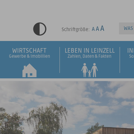
Schriftgröße:
WIRTSCHAFT
LEBEN IN LEINZELL
I
Gewerbe & Imobillien
Zahlen, Daten & Fakten
So