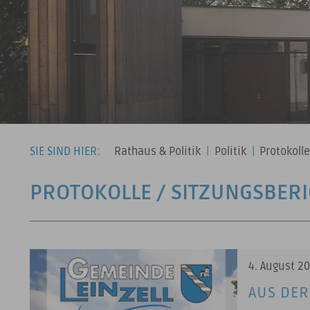
SIE SIND HIER:
Rathaus & Politik
|
Politik
|
Protokoll
PROTOKOLLE / SITZUNGSBER
20 Ergebnisse gefunden
4. August 2
AUS DER