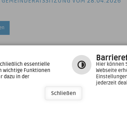
 GEMEINDERATSSITZUNG VOM 28.04.2026
sen
26
Barrieref
 GEMEINDERATSSITZUNG VOM 24.03.2026
chließlich essentielle
Hier können S
m wichtige Funktionen
Webseite erh
r dazu in der
Einstellunge
jederzeit dea
sen
Schließen
26
 GEMEINDERATSSITZUNG VOM 24.02.2026