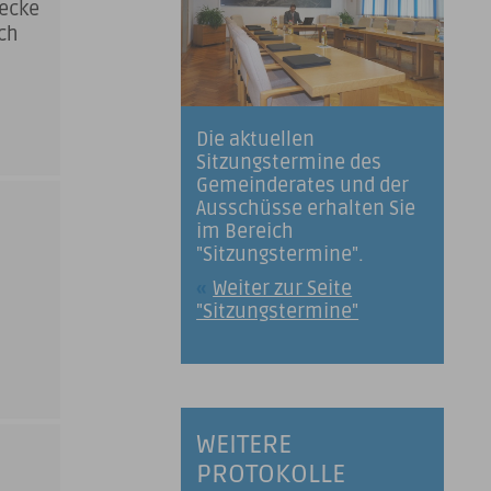
Hecke
ch
n
Die aktuellen
Sitzungstermine des
Gemeinderates und der
Ausschüsse erhalten Sie
im Bereich
"Sitzungstermine".
Weiter zur Seite
"Sitzungstermine"
WEITERE
PROTOKOLLE